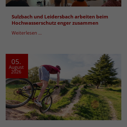
Sulzbach und Leidersbach arbeiten beim
Hochwasserschutz enger zusammen
Weiterlesen …
05.
August
2026