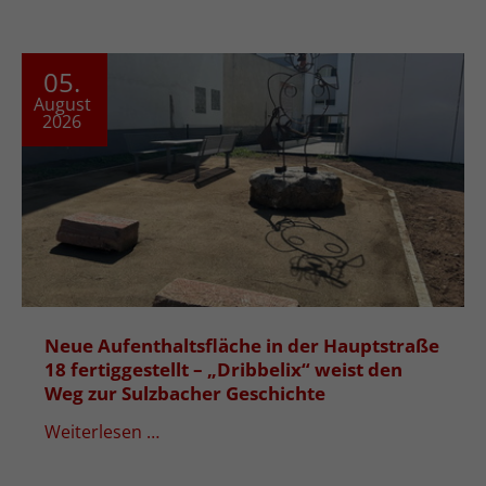
05.
August
2026
Neue Aufenthaltsfläche in der Hauptstraße
18 fertiggestellt – „Dribbelix“ weist den
Weg zur Sulzbacher Geschichte
Weiterlesen …