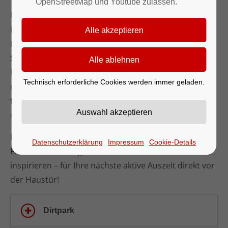
OpenStreetMap und Youtube zulassen.
Unsere Gemeinde bietet abwechslungsreiche
Freizeitmöglichkeiten für Bewegung, Abenteuer und
Naturerlebnis. Ob actionreich im
Dirtpark
oder
Skatepark
, sportlich auf der
Mountainbike-Strecke
,
kulturell interessiert auf dem
Kulturweg
oder
Technisch erforderliche Cookies werden immer geladen.
naturverbunden auf dem
Walderlebnispfad
– hier ist
für jede Altersgruppe und jedes Interesse etwas
dabei.
Entdecken Sie auf dieser Seite die vielfältigen
Datenschutzerklärung
Impressum
Cookie-Details
Freizeiteinrichtungen vor Ort und lassen Sie sich
inspirieren – für Ihre nächste aktive Auszeit direkt vor
der Haustür!
Dirtpark