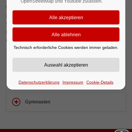
OpenStreetMap und Youtube zulassen.
Willkommen auf unserer Übersichtsseite der
örtlichen und weiterführenden Schulen – hier finden
Sie alle wichtigen Informationen zu den
Bildungsangeboten in unserer Region, von der
Grundschule bis zum Abschluss.
Technisch erforderliche Cookies werden immer geladen.
Örtliche Schulen
Realschulen
Datenschutzerklärung
Impressum
Cookie-Details
Gymnasien