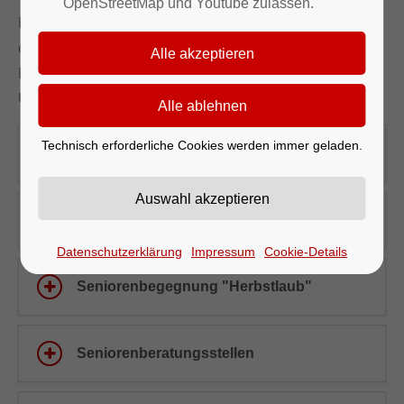
OpenStreetMap und Youtube zulassen.
Hier finden Sie alle wichtigen Informationen rund um
die Seniorenarbeit – von Begegnungsangeboten über
Beratungsdienste bis hin zu
Unterstützungsleistungen im Alltag.
Technisch erforderliche Cookies werden immer geladen.
Seniorenbeirat
Aktuelles vom Seniorenbeirat
Datenschutzerklärung
Impressum
Cookie-Details
Seniorenbegegnung "Herbstlaub"
Seniorenberatungsstellen