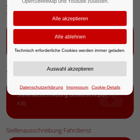
OpenStreetMap und Youtube zulassen.
Stellenausschreibung Ausbildung zum
Verwaltungsfachangestellten (m/w/d) 2027
Stellenausschreibung Ausbildung
2027.pdf
(93,3 KiB)
Technisch erforderliche Cookies werden immer geladen.
Stellenausschreibung Busaufsicht
Datenschutzerklärung
Impressum
Cookie-Details
Stellenausschreibung Busaufsicht.pdf
(90,1
KiB)
Stellenausschreibung Fahrdienst