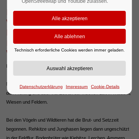
OpenStreetMap und Youtube zulassen.
Die Brut- und Setzzeit der
Wildtiere hat begonnen. Wir
bitten um besondere
Rücksichtnahme in Feld und
Technisch erforderliche Cookies werden immer geladen.
Wald.
Liebe Bürgerinnen und Bürger,
Mensch und Tier freuen sich nach einem langen Winter über
Datenschutzerklärung
Impressum
Cookie-Details
den Frühling und über viel Zeit an der frischen Luft in Wäldern,
Wiesen und Feldern.
Bei den Vögeln und Wildtieren hat die Brut- und Setzzeit
begonnen. Rehkitze und Junghasen liegen dann ungeschützt
in der Feldflur, Bodenbrüter wie Kiebitze, Lerchen, Ammern,