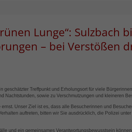
ünen Lunge“: Sulzbach bit
rungen – bei Verstößen d
n geschätzter Treffpunkt und Erholungsort für viele Bürgerinne
und Nachtstunden, sowie zu Verschmutzungen und kleineren B
i
 ernst. Unser Z
el ist es, dass alle Besucherinnen und Besuche
erhalten auftreten, bitten wir Sie ausdrücklich, die Polizei un
älle und ein gemeinsames Verantwortungsbewusstsein können w