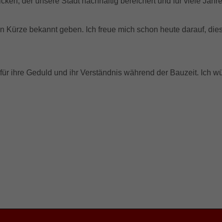
licken, der unsere Stadt nachhaltig bereichert und für viele Jah
ir in Kürze bekannt geben. Ich freue mich schon heute darauf, 
 für ihre Geduld und ihr Verständnis während der Bauzeit. Ich 