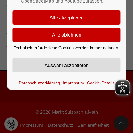
OpenStreetMap und Youtube zulassen.
Sulzbach)
30.04.2026
Gerätehaus
Zurück zur Eventübersicht
Technisch erforderliche Cookies werden immer geladen.
Datenschutzerklärung
Impressum
Cookie-Details
Kontakt & Öffnungszeiten
© 2026 Markt Sulzbach a.Main
Impressum
Datenschutz
Barrierefreiheit