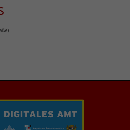
s
aße)