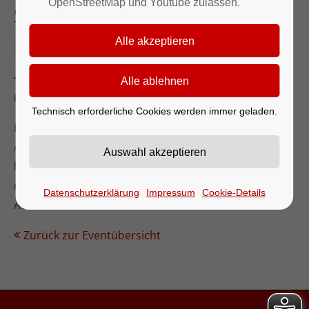
OpenStreetMap und Youtube zulassen.
Sodenthaler Musikanten
21.12.2025
St. Magdalena Kirche Soden (Sodentalstraße,
63834 Sulzbach a.Main)
Technisch erforderliche Cookies werden immer geladen.
Erleben Sie feierliche Blasmusik in besonderer
Atmosphäre: Die
Sodenthaler Musikanten
laden
herzlich zum stimmungsvollen Kirchenkonzert ein –
mit traditionellen und modernen Klängen zur
Datenschutzerklärung
Impressum
Cookie-Details
Adventszeit.
Zurück zur Eventübersicht